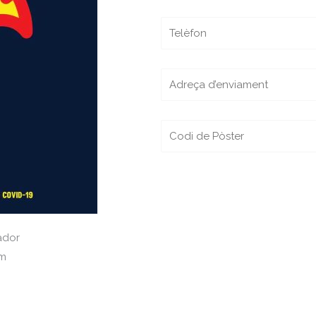
ador
cm