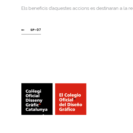
Els beneficis d’aquestes accions es destinaran a la 
SP-07