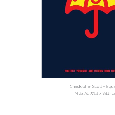
Christopher Scott – Equ
Mida A1 (59,4 x 84,1) 