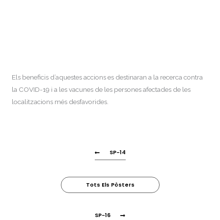
Els beneficis d’aquestes accions es destinaran a la recerca contra
la COVID-19 i a les vacunes de les persones afectades de les
localitzacions més desfavorides.
SP-14
Tots Els Pòsters
SP-16