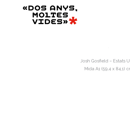
Vés
al
contingut
Josh Gosfield – Estats U
Mida A1 (59,4 x 84,1) 