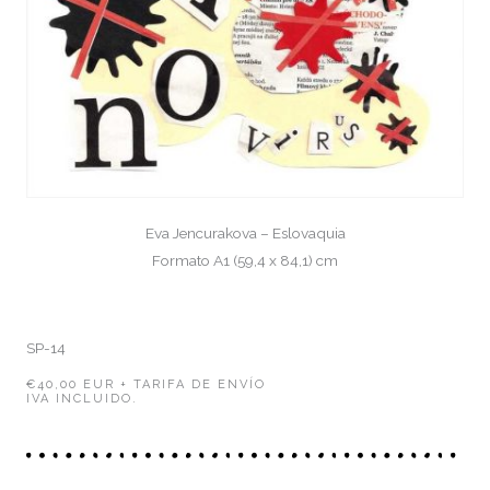
Eva Jencurakova – Eslovaquia
Formato A1 (59,4 x 84,1) cm
SP-14
€40,00 EUR + TARIFA DE ENVÍO
IVA INCLUIDO.