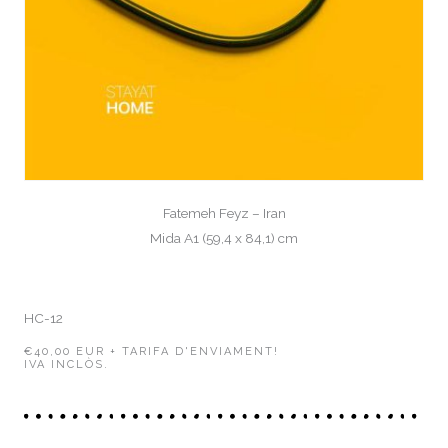
Fatemeh Feyz – Iran
Mida A1 (59,4 x 84,1) cm
HC-12
€40,00 EUR + TARIFA D'ENVIAMENT!
IVA INCLÒS.