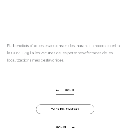
Els beneficis d’aquestes accions es destinaran a la recerca contra
la COVID-19 i a les vacunes de les persones afectades de les
localitzacions més desfavorides.
HC-11
Tots Els Pòsters
HC-13