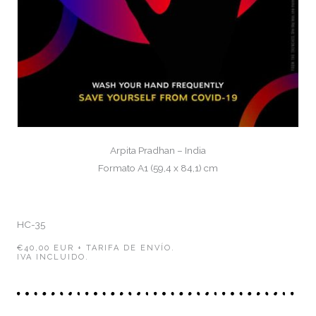
Arpita Pradhan – India
Formato A1 (59,4 x 84,1) cm
HC-35
€40,00 EUR + TARIFA DE ENVÍO.
IVA INCLUIDO.