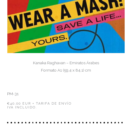
Kanaka Raghavan – Emiratos Árabes
Formato A1 (59,4 x 84,1) cm
PM-31
€40,00 EUR + TARIFA DE ENVÍO
IVA INCLUIDO.