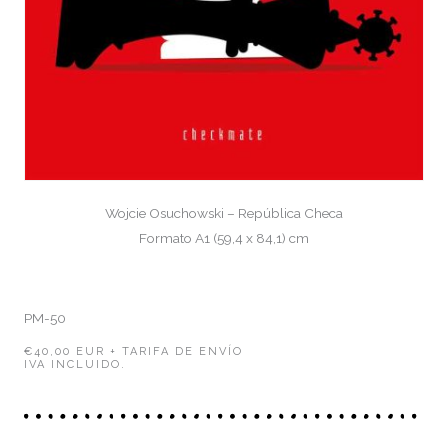
Wojcie Osuchowski – República Checa
Formato A1 (59,4 x 84,1) cm
PM-50
€40,00 EUR + TARIFA DE ENVÍO
IVA INCLUIDO.