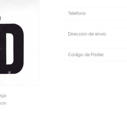
ega
) cm