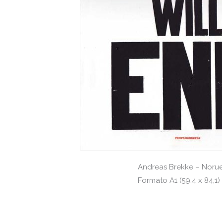
Andreas Brekke – Noru
Formato A1 (59,4 x 84,1