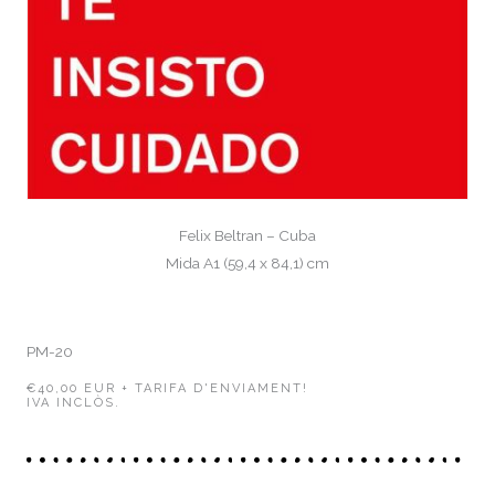
Felix Beltran – Cuba
Mida A1 (59,4 x 84,1) cm
PM-20
€40,00 EUR + TARIFA D'ENVIAMENT!
IVA INCLÒS.