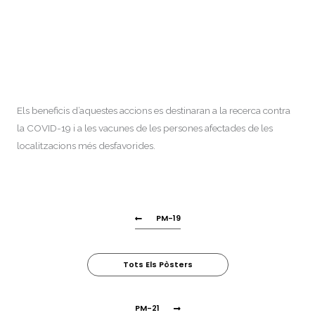
Els beneficis d’aquestes accions es destinaran a la recerca contra
la COVID-19 i a les vacunes de les persones afectades de les
localitzacions més desfavorides.
PM-19
Tots Els Pòsters
PM-21