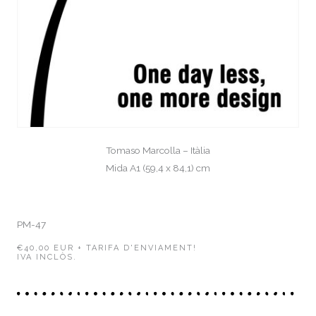
Tomaso Marcolla – Itàlia
Mida A1 (59,4 x 84,1) cm
PM-47
€40,00 EUR + TARIFA D'ENVIAMENT!
IVA INCLÒS.