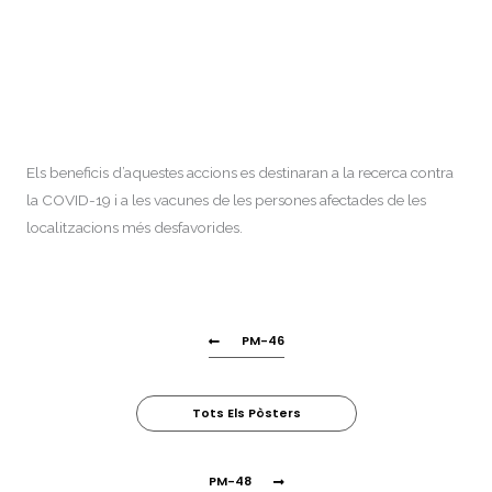
Els beneficis d’aquestes accions es destinaran a la recerca contra
la COVID-19 i a les vacunes de les persones afectades de les
localitzacions més desfavorides.
PM-46
Tots Els Pòsters
PM-48